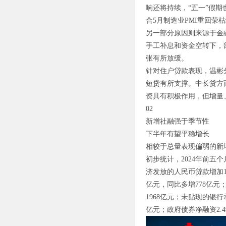
响还将持续，“五一”假
合5月制造业PMI重回
另一部分原因则来源于金
手工补息和资金空转下，
张有所放缓。
针对住户贷款表现，温彬
短贷有所支撑。中长贷方
资具有积极作用，但增量
02
新增社融强于季节性
下半年有望平稳增长
相较于总量表现偏弱的新
初步统计，2024年前五
济发放的人民币贷款增加1
亿元，同比多增778亿元；
1968亿元；未贴现的银行
亿元；政府债券净融资2.4